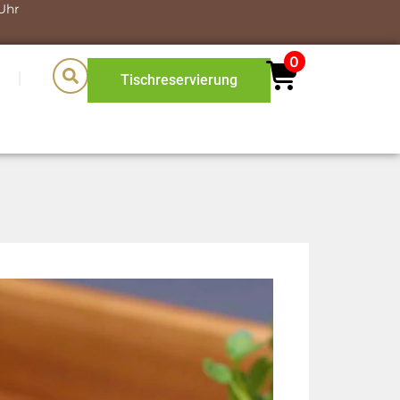
 Uhr
0
O
Tischreservierung