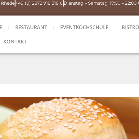
4 Rhede
+49 (0) 2872 918 318 6
Dienstag – Samstag: 17:00 – 22:00
E
RESTAURANT
EVENTKOCHSCHULE
BISTR
KONTAKT